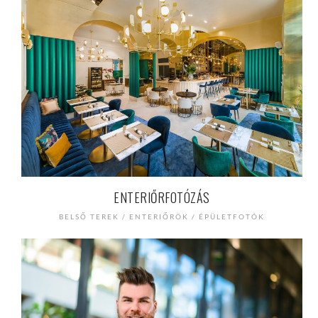
ENTERIŐRFOTÓZÁS
BELSŐ TEREK / ENTERIŐRÖK / ÉPÜLETFOTÓK