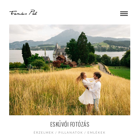
ESKÜVŐI FOTÓZÁS
ÉRZELMEK / PILLANATOK / EMLÉKEK