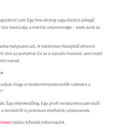
ngulatról szól. Egy fine dining vagy bisztró jellegű
a hús textúrája, a mártás selymessége – ezek azok az
tbe helyezem azt. A háttérben felsejlelő éttermi
ülni az asztalnál. Ez az a vizuális hívószó, ami miatt
lül marad.
ja
 tudjuk, hogy a rendezvényszervezők számára a
?”
mák. Épp ellenkezőleg. Egy profi rendezvényszervező
a területről is prémium ételfotók szülessenek.
linken
találsz bővebb információt.