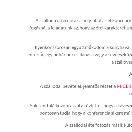
A szálloda étterme az a hely, ahol a séf koncepciój
fogásnál a feladatunk az, hogy az étel karakterét a
Ilyenkor szorosan együttműködöm a konyhával. Ne
enteriőr, egy pohár bor csillanása vagy az evőeszközö
a szállóv
A
A szállodai bevételek jelentős részét a
MICE s
t
Sokszor találkozom azzal a tévhittel, hogy a kávés
pontosan tudja, hogy a konferencia sikere múl
A szállodai ételfotózás másik kul