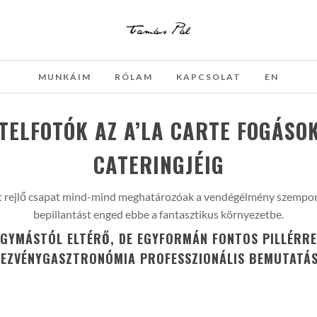
MUNKÁIM
RÓLAM
KAPCSOLAT
EN
TELFOTÓK AZ A’LA CARTE FOGÁSO
CATERINGJÉIG
t rejlő csapat mind-mind meghatározóak a vendégélmény szempontj
bepillantást enged ebbe a fantasztikus környezetbe.
EGYMÁSTÓL ELTÉRŐ, DE EGYFORMÁN FONTOS PILLÉRRE 
EZVÉNYGASZTRONÓMIA PROFESSZIONÁLIS BEMUTATÁ