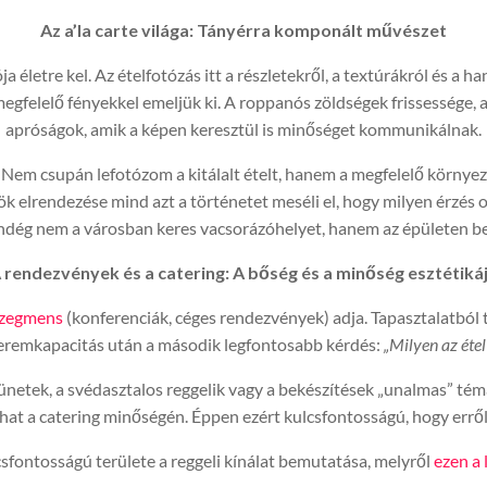
Az a’la carte világa: Tányérra komponált művészet
a életre kel. Az ételfotózás itt a részletekről, a textúrákról és a ha
 megfelelő fényekkel emeljük ki. A roppanós zöldségek frissessége, 
apróságok, amik a képen keresztül is minőséget kommunikálnak.
m csupán lefotózom a kitálalt ételt, hanem a megfelelő környeze
k elrendezése mind azt a történetet meséli el, hogy milyen érzés ott 
endég nem a városban keres vacsorázóhelyet, hanem az épületen be
 rendezvények és a catering: A bőség és a minőség esztétiká
zegmens
(konferenciák, céges rendezvények) adja. Tapasztalatból
eremkapacitás után a második legfontosabb kérdés:
„Milyen az étel
zünetek, a svédasztalos reggelik vagy a bekészítések „unalmas” té
hat a catering minőségén. Éppen ezért kulcsfontosságú, hogy erről 
csfontosságú területe a reggeli kínálat bemutatása, melyről
ezen a 