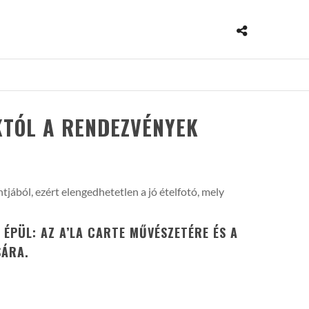
KTÓL A RENDEZVÉNYEK
ából, ezért elengedhetetlen a jó ételfotó, mely
ÉPÜL: AZ A’LA CARTE MŰVÉSZETÉRE ÉS A
SÁRA.