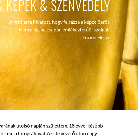
& KÉPEK & SZENVEDÉLY
„A fotó arra hivatott, hogy felrázza a képzelőerőt.
Nem elég, ha csupán emlékeztetőül szolgál.”
– Lucien Hervé
yarának utolsó napján születtem. 18 évvel később
öttem a fotográfiával. Az ide vezető úton nagy