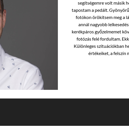
segítségemre volt másik 
tapostam a pedált. Gyönyörű 
fotókon örökítsem meg a l
annál nagyobb lelkesedé
kerékpáros győzelmemet köve
fotózás felé fordultam. Ekk
Különleges szituációkban h
értékeiket, a felszín