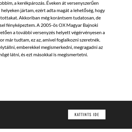
hobbim, a kerékpározás. Éveken át versenyszerűen
helyeken jártam, ezért adta magát a lehetőség, hogy
átottakat. Akkoriban még korántsem tudatosan, de
ssel fényképeztem. A 2005-ös OX Magyar Bajnoki
tően a további versenyzés helyett végérvényesen a
or már tudtam, ez az, amivel foglalkozni szeretnék.
elytállni, emberekkel megismerkedni, megragadni az
 mögé látni, és ezt másokkal is megismertetni.
KATTINTS IDE