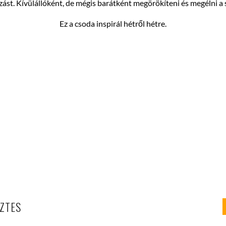
zást.
Kívülállóként, de mégis barátként megörökíteni és megélni a
Ez a csoda inspirál hétről hétre.
ZTES