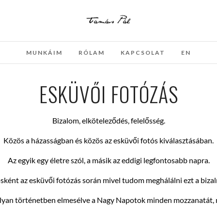
MUNKÁIM
RÓLAM
KAPCSOLAT
EN
ESKÜVŐI FOTÓZÁS
Bizalom, elköteleződés, felelősség.
Közös a házasságban és közös az esküvői fotós kiválasztásában.
Az egyik egy életre szól, a másik az eddigi legfontosabb napra.
sként az esküvői fotózás során mivel tudom meghálálni ezt a biza
olyan történetben elmesélve a Nagy Napotok minden mozzanatát, me